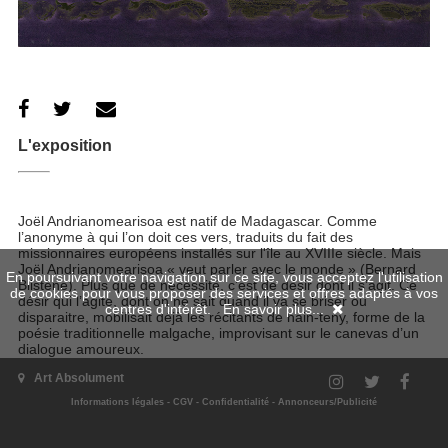
L'exposition
Joël Andrianomearisoa est natif de Madagascar. Comme
l’anonyme à qui l’on doit ces vers, traduits du fait des
missionnaires européens installés sur l'île au XVIIIe siècle. Mais
Joël Andrianomearisoa « veut parler avec le monde » (Bernard
En poursuivant votre navigation sur ce site, vous acceptez l'utilisation
Blistène). Plus que de nécessité, c’est de désir dont il s’agit. Ce
de cookies pour vous proposer des services et offres adaptés à vos
désir qui l’agite, dont on ne sait quand il va se briser ou
centres d'intérêt.
En savoir plus...
disparaitre, mobilisait déjà les récitants de hain-teny, forme de la
poésie traditionnelle malgache, improvisant sur le canevas d’un
dialogue amoureux.
Art Absolument
Extrait de l'article de Tom Laurent publié dans le
N°101 de la
revue Art Absolument
.
Informations légales
-
CGV
-
Confidentialité
-
Annonceurs/Publicité
Quand