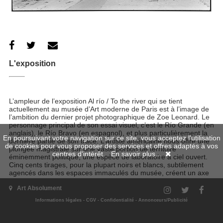
L'exposition
L’ampleur de l’exposition Al río / To the river qui se tient
actuellement au musée d’Art moderne de Paris est à l’image de
l’ambition du dernier projet photographique de Zoe Leonard. Le
personnage principal de son essai visuel, c’est le Río Grande (en
anglais), le Río Bravo (en espagnol), et plus particulièrement la
En poursuivant votre navigation sur ce site, vous acceptez l'utilisation
dernière partie de son tracé. L’artiste américaine nous offre une
de cookies pour vous proposer des services et offres adaptés à vos
plongée magistrale sur une vaste portion de territoire
centres d'intérêt.
En savoir plus...
éminemment politique, une espèce de laboratoire à ciel ouvert.
Cinq cents tirages, pour la plupart noirs et blancs, subtilement
agencés dans les espaces immaculés du musée, créent un axe
invisible le long duquel notre regard court, se déplace,
emmagasine au plus près de l’image des impressions et des
Art Absolument
informations. Notre compréhension de la complexité presque
Informations légales
-
CGV
-
Confidentialité
-
Annonceurs/Publicité
absurde de la situation s’affine, l’engagement sans faille de
l’artiste de part et d’autre du fleuve se mesure.