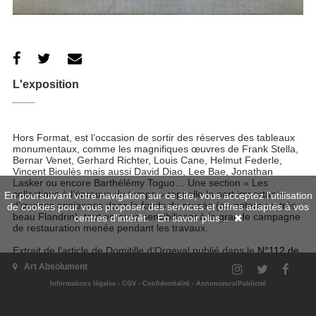
L'exposition
Hors Format, est l’occasion de sortir des réserves des tableaux
monumentaux, comme les magnifiques œuvres de Frank Stella,
Bernar Venet, Gerhard Richter, Louis Cane, Helmut Federle,
Vincent Bioulès mais aussi David Diao, Lee Bae, Jonathan
Lasker ou encore Barthélémy Toguo… Une section « Les
collections à l’épreuve du temps » rappelle la part importante
En poursuivant votre navigation sur ce site, vous acceptez l'utilisation
d’œuvres anciennes dans le fonds du musée (on notera un très
de cookies pour vous proposer des services et offres adaptés à vos
beau Flandrin), tout en nous sensibilisant à la grande campagne
centres d'intérêt.
En savoir plus...
de restauration menée pendant les travaux.
Extrait de l'article de Domitille d’Orgeval publié dans le
N°112 de
la revue Art Absolument
. Parution le 15 janvier 2025
Art Absolument
Site de l'exposition
Informations légales
-
CGV
-
Confidentialité
-
Annonceurs/Publicité