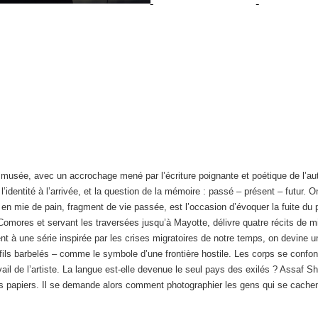
du musée, avec un accrochage mené par l’écriture poignante et poétique de l’a
l’identité à l’arrivée, et la question de la mémoire : passé – présent – futur.
en mie de pain, fragment de vie passée, est l’occasion d’évoquer la fuite du p
ores et servant les traversées jusqu’à Mayotte, délivre quatre récits de m
 à une série inspirée par les crises migratoires de notre temps, on devine u
 fils barbelés – comme le symbole d’une frontière hostile. Les corps se confon
ail de l’artiste. La langue est-elle devenue le seul pays des exilés ? Assaf S
s papiers. Il se demande alors comment photographier les gens qui se cachent.