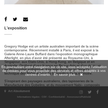
L'exposition
Gregory Hodge est un artiste australien important de la scène
contemporaine. Récemment installé à Paris, il est exposé à la
Galerie Anne-Laure Buffard dans l’exposition monographique
Afterlight, en plus d’avoir été présenté au Royaume-Uni, à
Singapour, aux Etats-Unis, à Hong-Kong, en Belgique et en
Australie. Diplômé d’une licence en Beaux-Arts et d’un doctorat
En poursuivant votre navigation sur ce site, vous acceptez l'utilisation
en Philosophie esthétique, il revisite dans sa pratique la
de cookies pour vous proposer des services et offres adaptés à vos
technique des Nabis autour de la question de la mémoire.
centres d'intérêt.
En savoir plus...
S’inspirant des paysages australiens, des tapisseries de la
Manufacture des Gobelins, et du mouvement Nabi– composés
entre autres de Gauguin, Vuillard ou Bonnard –, Gregory Hodge
Art Absolument
propose des œuvres riches en détails et en impressions.
Presque des trompe-l’œil, ses toiles d’envergure jouent sur la
Informations légales
-
CGV
-
Confidentialité
-
Annonceurs/Publicité
figuration et l’abstraction en recréant des espaces, des scènes
d’intérieurs et des bouquets de fleurs avec une technique de