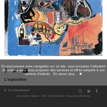
En poursuivant votre navigation sur ce site, vous acceptez l'utilisation
de cookies pour vous proposer des services et offres adaptés à vos
centres d'intérêt.
En savoir plus...
L'exposition
Art Absolument
Informations légales
-
CGV
-
Confidentialité
-
Annonceurs/Publicité
S’il se dissimule derrière le surnom Soma, cet urbain s’empare
de son environnement concret, le quartier de Brooklyn de New
York qu’il exprime en premier lieu dans le graffiti puis dans la