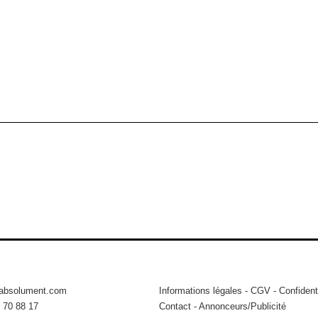
ane, 1560-1660
nce.
tabsolument.com
Informations légales
-
CGV
-
Confidenti
 70 88 17
Contact
-
Annonceurs/Publicité