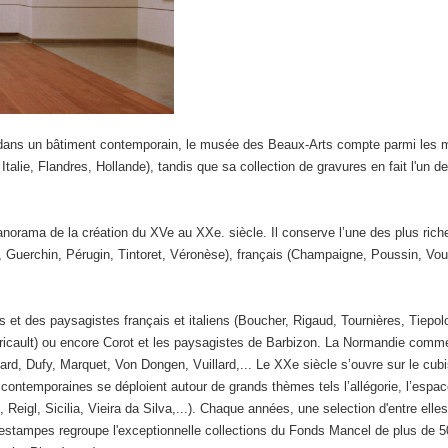
dans un bâtiment contemporain, le musée des Beaux-Arts compte parmi les m
talie, Flandres, Hollande), tandis que sa collection de gravures en fait l'un 
rama de la création du XVe au XXe. siècle. Il conserve l’une des plus riche
, Guerchin, Pérugin, Tintoret, Véronèse), français (Champaigne, Poussin, Vou
es et des paysagistes français et italiens (Boucher, Rigaud, Tournières, Tiepol
éricault) ou encore Corot et les paysagistes de Barbizon. La Normandie comme
rd, Dufy, Marquet, Von Dongen, Vuillard,... Le XXe siècle s’ouvre sur le cu
ns contemporaines se déploient autour de grands thèmes tels l’allégorie, l’esp
Reigl, Sicilia, Vieira da Silva,...). Chaque années, une selection d'entre el
estampes regroupe l'exceptionnelle collections du Fonds Mancel de plus de 5