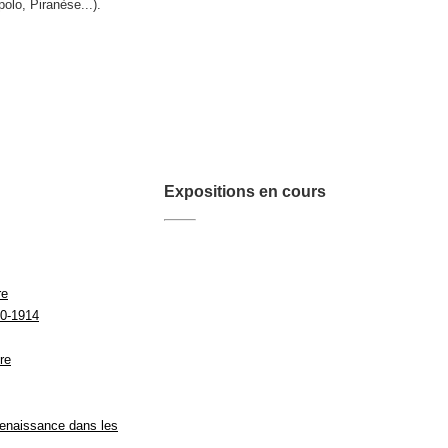
olo, Piranèse...).
Expositions en cours
re
870-1914
re
 Renaissance dans les