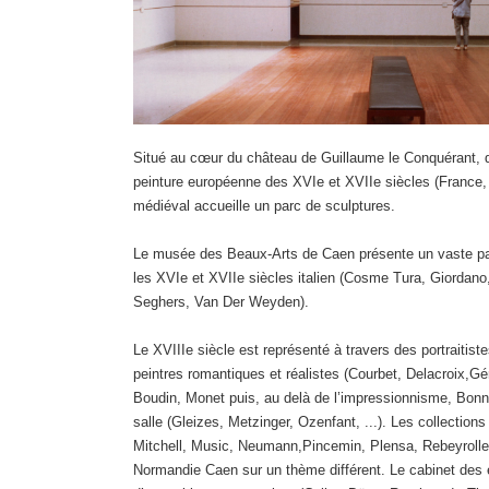
Situé au cœur du château de Guillaume le Conquérant, 
peinture européenne des XVIe et XVIIe siècles (France, I
médiéval accueille un parc de sculptures.
Le musée des Beaux-Arts de Caen présente un vaste pano
les XVIe et XVIIe siècles italien (Cosme Tura, Giordano
Seghers, Van Der Weyden).
Le XVIIIe siècle est représenté à travers des portraitist
peintres romantiques et réalistes (Courbet, Delacroix,G
Boudin, Monet puis, au delà de l’impressionnisme, Bonna
salle (Gleizes, Metzinger, Ozenfant, ...). Les collectio
Mitchell, Music, Neumann,Pincemin, Plensa, Rebeyrolle, 
Normandie Caen sur un thème différent. Le cabinet des 