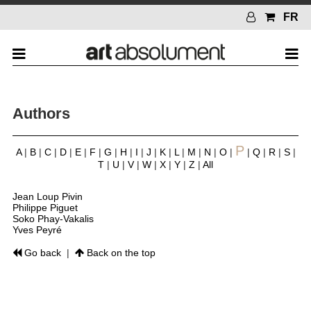
FR
Authors
P
A
|
B
|
C
|
D
|
E
|
F
|
G
|
H
|
I
|
J
|
K
|
L
|
M
|
N
|
O
|
|
Q
|
R
|
S
|
T
|
U
|
V
|
W
|
X
|
Y
|
Z
|
All
Jean Loup Pivin
Philippe Piguet
Soko Phay-Vakalis
Yves Peyré
Go back
|
Back on the top