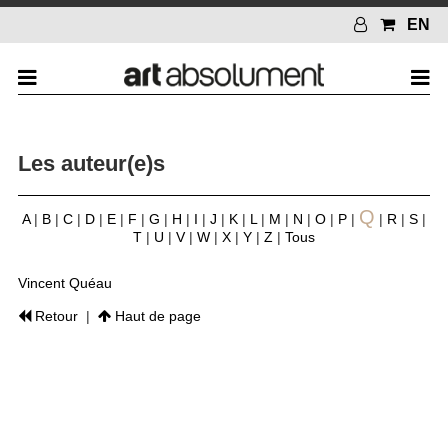
EN
Les auteur(e)s
Q
A
|
B
|
C
|
D
|
E
|
F
|
G
|
H
|
I
|
J
|
K
|
L
|
M
|
N
|
O
|
P
|
|
R
|
S
|
T
|
U
|
V
|
W
|
X
|
Y
|
Z
|
Tous
Vincent Quéau
Retour
|
Haut de page