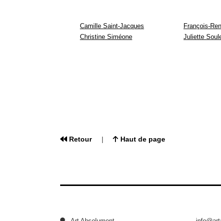
Camille Saint-Jacques
François-Re
Christine Siméone
Juliette Soul
Retour
Haut de page
|
Art Absolument
info@ar