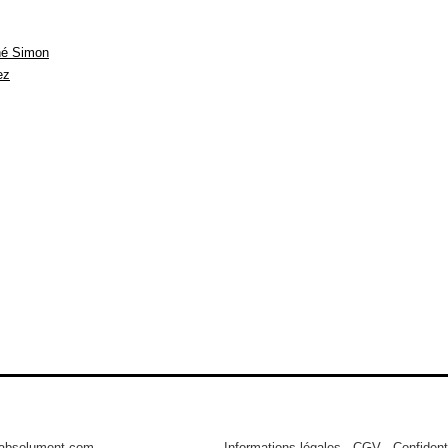
né Simon
ez
tabsolument.com
Informations légales
-
CGV
-
Confidenti