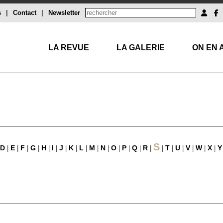
s
|
Contact
|
Newsletter
LA REVUE
LA GALERIE
ON EN 
S
D
E
F
G
H
I
J
K
L
M
N
O
P
Q
R
T
U
V
W
X
Y
|
|
|
|
|
|
|
|
|
|
|
|
|
|
|
|
|
|
|
|
|