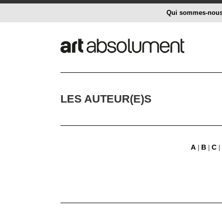
Qui sommes-nou
LES AUTEUR(E)S
A
B
C
|
|
|